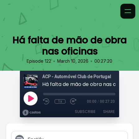
Há falta de mão de obra
nas oficinas
•
•
Episode 122
March 10, 2026
00:27:20
ACP - Automóvel Club de Portugal
Há falta de mão de obra nas oficinas
1x
00:00
/
00:27:20
SUBSCRIBE
SHARE