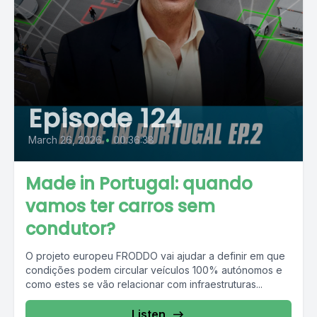
Episode 124
March 26, 2026
•
00:36:38
Made in Portugal: quando
vamos ter carros sem
condutor?
O projeto europeu FRODDO vai ajudar a definir em que
condições podem circular veículos 100% autónomos e
como estes se vão relacionar com infraestruturas...
Listen