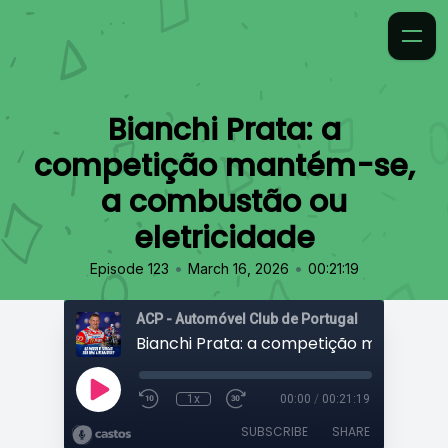
Bianchi Prata: a
competição mantém-se,
a combustão ou
eletricidade
•
•
Episode 123
March 16, 2026
00:21:19
ACP - Automóvel Club de Portugal
1x
00:00
/
00:21:19
SUBSCRIBE
SHARE