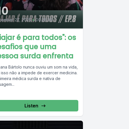
10
cember 23, 2025
•
00:28:39
iajar é para todos": os
esafios que uma
essoa surda enfrenta
iana Bártolo nunca ouviu um som na vida,
 isso não a impede de exercer medicina.
rimeira médica surda e nativa de
uagem...
Listen