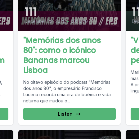
111
1
December 29, 2025
•
00:16:40
De
"Memórias dos anos
"V
80": como o icónico
d
em
Bananas marcou
p
Lisboa
Mar
mas
3,
No oitavo episódio do podcast "Memórias
A p
X
dos anos 80", o empresário Francisco
ling
.
Lucena recorda uma era de boémia e vida
noturna que mudou o...
Listen