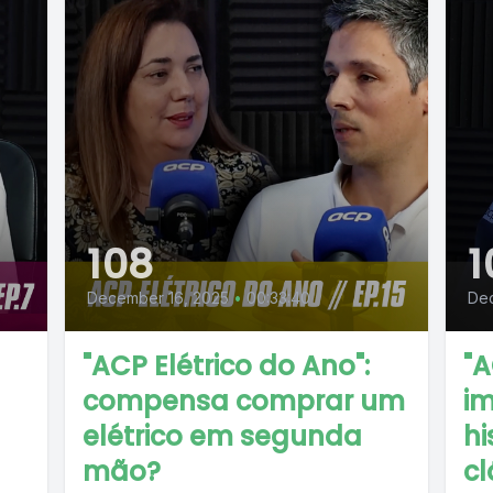
108
1
December 16, 2025
•
00:33:40
Dec
"ACP Elétrico do Ano":
"A
n
compensa comprar um
im
elétrico em segunda
hi
mão?
cl