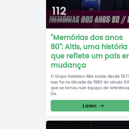
112
December 30, 2025
•
00:26:47
"Memórias dos anos
80": Altis, uma história
que reflete um país 
mudança
O Grupo hoteleiro Altis existe desde 197
mas foi na década de 1980 do século X
que se tornou num espaço de referência
Da...
Listen