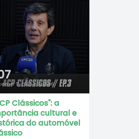
07
ember 11, 2025
•
00:21:06
CP Clássicos": a
portância cultural e
stórica do automóvel
ássico