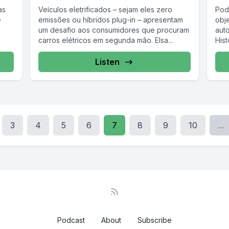
as
Veículos eletrificados – sejam eles zero
Pod
e
emissões ou híbridos plug-in – apresentam
obj
um desafio aos consumidores que procuram
aut
carros elétricos em segunda mão. Elsa...
Hist
Listen
3
4
5
6
7
8
9
10
...
Podcast
About
Subscribe