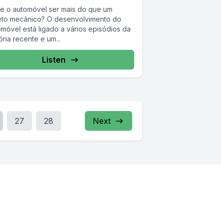
e o automóvel ser mais do que um
eto mecânico? O desenvolvimento do
omóvel está ligado a vários episódios da
ória recente e um...
Listen
27
28
Next