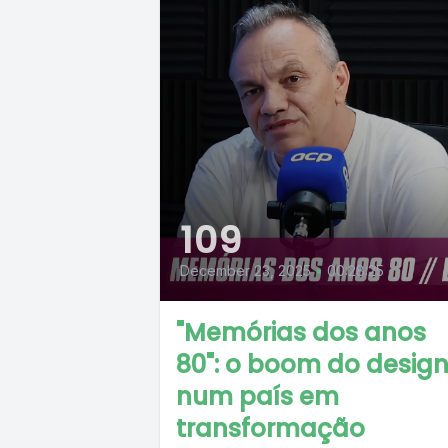
109
December 23, 2025
•
00:28:25
"Memórias dos anos
80": o boom do desig
num país em
transformação